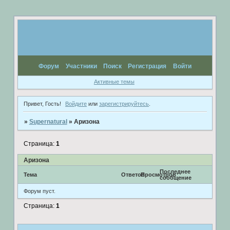
Форум
Участники
Поиск
Регистрация
Войти
Активные темы
Привет, Гость!
Войдите
или
зарегистрируйтесь
.
»
Supernatural
»
Аризона
Страница:
1
Аризона
Последнее
Тема
Ответов
Просмотров
сообщение
Форум пуст.
Страница:
1